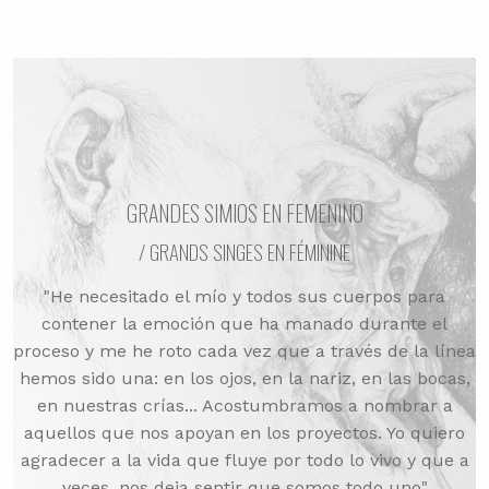
GRANDES SIMIOS EN FEMENINO
/ GRANDS SINGES EN FÉMININE
"He necesitado el mío y todos sus cuerpos para
contener la emoción que ha manado durante el
proceso y me he roto cada vez que a través de la línea
hemos sido una: en los ojos, en la nariz, en las bocas,
en nuestras crías... Acostumbramos a nombrar a
aquellos que nos apoyan en los proyectos. Yo quiero
agradecer a la vida que fluye por todo lo vivo y que a
veces, nos deja sentir que somos todo uno"